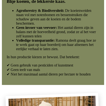
Blije koeien, de lekkerste kaas.
Agroforestry & Biodiversiteit:
De koeienweiden
staan vol met notenbomen en bessenstruiken die
schaduw geven aan de koeien en de bodem
beschermen.
Geen invoer van veevoer:
Het aantal dieren zijn in
balans met de hoeveelheid grond, zodat ze al het voer
zelf kunnen telen
Volledige transparantie:
Ramona deelt graag hoe ze
te werk gaat op haar boerderij om haar afnemers het
eerlijke verhaal te laten zien.
In hun productie kiezen ze bewust. Dat betekent:
✔ Geen gebruik van pesticiden of kunstmest
✔ Geen teelt van maïs
✔ Niet het maximaal aantal dieren per hectare te houden