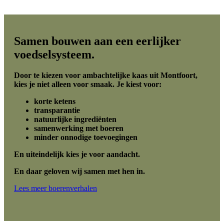
Samen
bouwen aan een eerlijker
voedselsysteem.
Door te kiezen voor ambachtelijke kaas uit Montfoort,
kies je niet alleen voor smaak. Je kiest voor:
korte ketens
transparantie
natuurlijke ingrediënten
samenwerking met boeren
minder onnodige toevoegingen
En uiteindelijk kies je voor aandacht.
En daar geloven wij samen met hen in.
Lees meer boerenverhalen