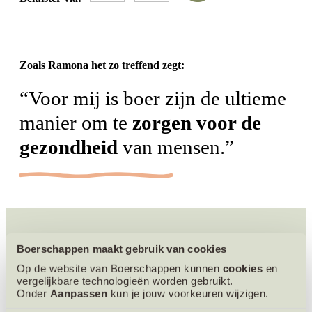
Zoals Ramona het zo treffend zegt:
“Voor mij is boer zijn de ultieme
manier om te
zorgen voor de
gezondheid
van mensen.”
Trots
op hun product.
Boerschappen maakt gebruik van cookies
Op de website van Boerschappen kunnen
cookies
en
In onze boxen kom je verschillende producten van
vergelijkbare technologieën worden gebruikt.
Bloemenweide Boerderij tegen. Ambachtelijk gemaakt, met
Onder
Aanpassen
kun je jouw voorkeuren wijzigen.
natuurlijke ingrediënten.