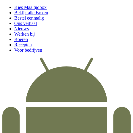
Kies Maaltijdbox
Bekijk alle Boxen
Bestel eenmalig
Ons verhaal
Nieuws
Werken bij
Boeren
Recepten
Voor bedrijven