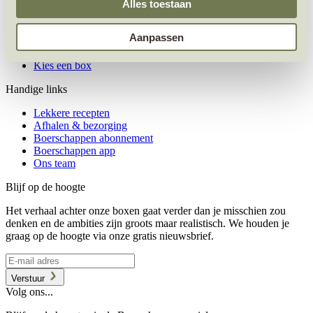
Kunnen wij je helpen?
Alles toestaan
Bekijk de veelgestelde vragen
Aanpassen
Neem contact op
Ik wil graag even appen
Kies een box
Handige links
Lekkere recepten
Afhalen & bezorging
Boerschappen abonnement
Boerschappen app
Ons team
Blijf op de hoogte
Het verhaal achter onze boxen gaat verder dan je misschien zou
denken en de ambities zijn groots maar realistisch. We houden je
graag op de hoogte via onze gratis nieuwsbrief.
Verstuur
Volg ons...