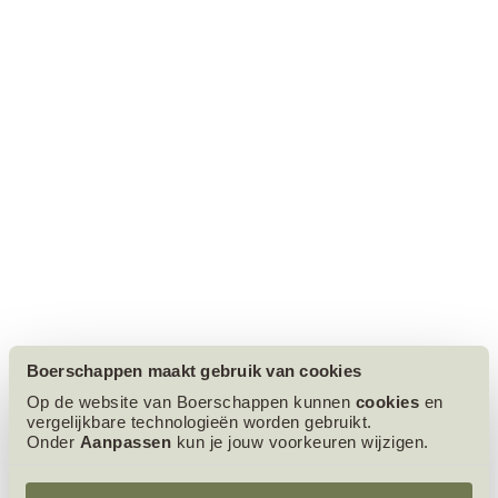
Welkom bij Boerschappen
Boerschappen maakt gebruik van cookies
Op de website van Boerschappen kunnen
cookies
en
Download ons welkomstboekje
vergelijkbare technologieën worden gebruikt.
Onder
Aanpassen
kun je jouw voorkeuren wijzigen.