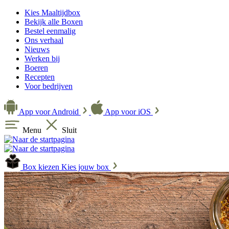
Kies Maaltijdbox
Bekijk alle Boxen
Bestel eenmalig
Ons verhaal
Nieuws
Werken bij
Boeren
Recepten
Voor bedrijven
App voor Android
App voor iOS
Menu
Sluit
Box kiezen
Kies jouw box