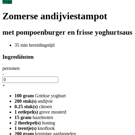
Vega
Zomerse andijviestampot
met pompoenburger en frisse yoghurtsaus
35 min bereidingstijd
Ingrediënten
personen
-
+
100 gram
Griekse yoghurt
200 stuk(s)
andijvie
0.25 stuk(s)
citroen
1 eetlepel(s)
grove mosterd
15 gram
hazelnoten
2 theelepel(s)
honing
1 teentje(s)
knoflook
200 gram
kruimige aardappelen