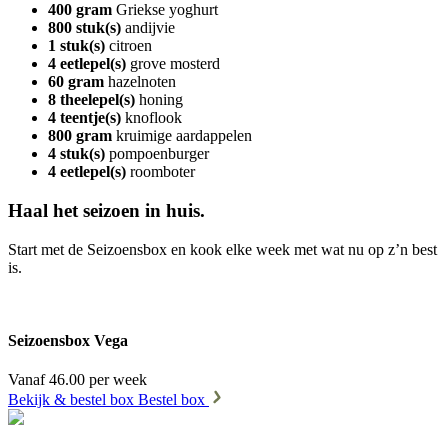
400 gram
Griekse yoghurt
800 stuk(s)
andijvie
1 stuk(s)
citroen
4 eetlepel(s)
grove mosterd
60 gram
hazelnoten
8 theelepel(s)
honing
4 teentje(s)
knoflook
800 gram
kruimige aardappelen
4 stuk(s)
pompoenburger
4 eetlepel(s)
roomboter
Haal het seizoen in huis.
Start met de Seizoensbox en kook elke week met wat nu op z’n best
is.
Seizoensbox Vega
Vanaf 46.00 per week
Bekijk & bestel box
Bestel box