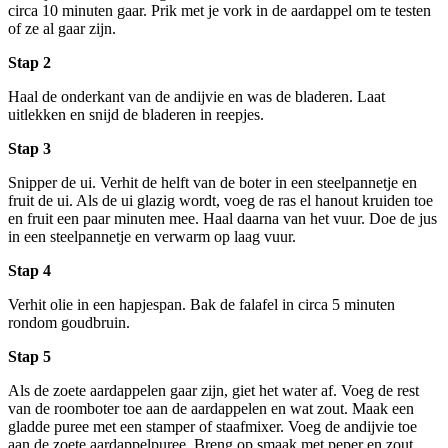
circa 10 minuten gaar. Prik met je vork in de aardappel om te testen
of ze al gaar zijn.
Stap 2
Haal de onderkant van de andijvie en was de bladeren. Laat
uitlekken en snijd de bladeren in reepjes.
Stap 3
Snipper de ui. Verhit de helft van de boter in een steelpannetje en
fruit de ui. Als de ui glazig wordt, voeg de ras el hanout kruiden toe
en fruit een paar minuten mee. Haal daarna van het vuur. Doe de jus
in een steelpannetje en verwarm op laag vuur.
Stap 4
Verhit olie in een hapjespan. Bak de falafel in circa 5 minuten
rondom goudbruin.
Stap 5
Als de zoete aardappelen gaar zijn, giet het water af. Voeg de rest
van de roomboter toe aan de aardappelen en wat zout. Maak een
gladde puree met een stamper of staafmixer. Voeg de andijvie toe
aan de zoete aardappelpuree. Breng op smaak met peper en zout.