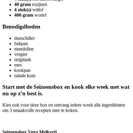
40 gram
rozijnen
4 stuk(s)
witlof
400 gram
wortel
Benodigdheden
dunschiller
bakpan
mandoline
vergiet
snijplank
mes
kookpan
salade kom
Start met de Seizoensbox en kook elke week met wat
nu op z’n best is.
Kies ook voor deze box en ontvang iedere week alle ingrediënten
om 3 smaakvolle recepten mee te koken.
Seizoensbox Vega Melkvrij