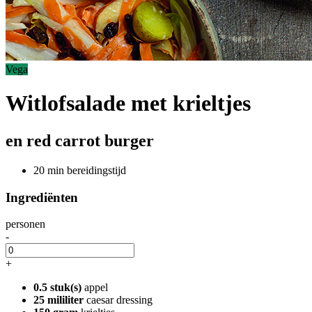
Vega
Witlofsalade met krieltjes
en red carrot burger
20 min bereidingstijd
Ingrediënten
personen
-
+
0.5 stuk(s)
appel
25 mililiter
caesar dressing