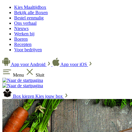
Kies Maaltijdbox
Bekijk alle Boxen
Bestel eenmalig
Ons verhaal
Nieuws
Werken bij
Boeren
Recepten
Voor bedrijven
App voor Android
App voor iOS
Menu
Sluit
Box kiezen
Kies jouw box