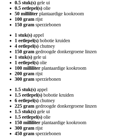
0.5 stuk(s)
gele ui
0.5 eetlepel(s)
olie
50 milliliter
plantaardige kookroom
100 gram
rijst
150 gram
sperziebonen
1 stuk(s)
appel
1 eetlepel(s)
bobotie kruiden
4 eetlepel(s)
chutney
150 gram
gedroogde donkergroene linzen
1 stuk(s)
gele ui
1 eetlepel(s)
olie
100 milliliter
plantaardige kookroom
200 gram
rijst
300 gram
sperziebonen
1.5 stuk(s)
appel
1.5 eetlepel(s)
bobotie kruiden
6 eetlepel(s)
chutney
225 gram
gedroogde donkergroene linzen
1.5 stuk(s)
gele ui
1.5 eetlepel(s)
olie
150 milliliter
plantaardige kookroom
300 gram
rijst
450 gram
sperziebonen