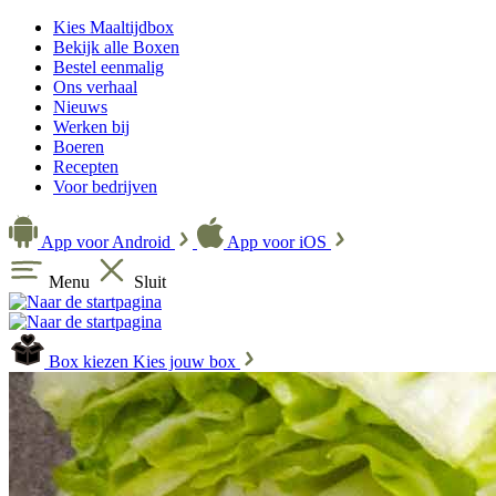
Kies Maaltijdbox
Bekijk alle Boxen
Bestel eenmalig
Ons verhaal
Nieuws
Werken bij
Boeren
Recepten
Voor bedrijven
App voor Android
App voor iOS
Menu
Sluit
Box kiezen
Kies jouw box