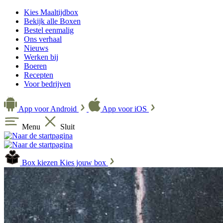
Kies Maaltijdbox
Bekijk alle Boxen
Bestel eenmalig
Ons verhaal
Nieuws
Werken bij
Boeren
Recepten
Voor bedrijven
App voor Android
App voor iOS
Menu
Sluit
Box kiezen
Kies jouw box