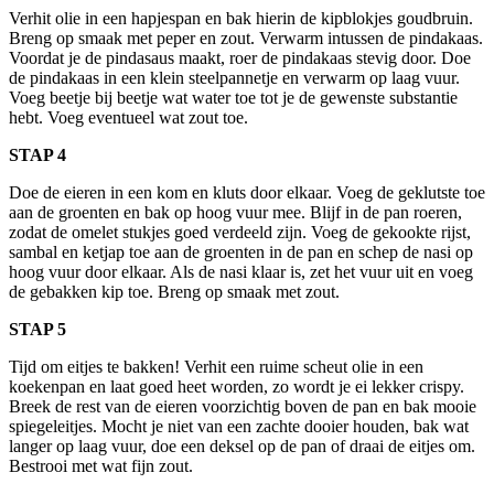
Verhit olie in een hapjespan en bak hierin de kipblokjes goudbruin.
Breng op smaak met peper en zout. Verwarm intussen de pindakaas.
Voordat je de pindasaus maakt, roer de pindakaas stevig door. Doe
de pindakaas in een klein steelpannetje en verwarm op laag vuur.
Voeg beetje bij beetje wat water toe tot je de gewenste substantie
hebt. Voeg eventueel wat zout toe.
STAP 4
Doe de eieren in een kom en kluts door elkaar. Voeg de geklutste toe
aan de groenten en bak op hoog vuur mee. Blijf in de pan roeren,
zodat de omelet stukjes goed verdeeld zijn. Voeg de gekookte rijst,
sambal en ketjap toe aan de groenten in de pan en schep de nasi op
hoog vuur door elkaar. Als de nasi klaar is, zet het vuur uit en voeg
de gebakken kip toe. Breng op smaak met zout.
STAP 5
Tijd om eitjes te bakken! Verhit een ruime scheut olie in een
koekenpan en laat goed heet worden, zo wordt je ei lekker crispy.
Breek de rest van de eieren voorzichtig boven de pan en bak mooie
spiegeleitjes. Mocht je niet van een zachte dooier houden, bak wat
langer op laag vuur, doe een deksel op de pan of draai de eitjes om.
Bestrooi met wat fijn zout.