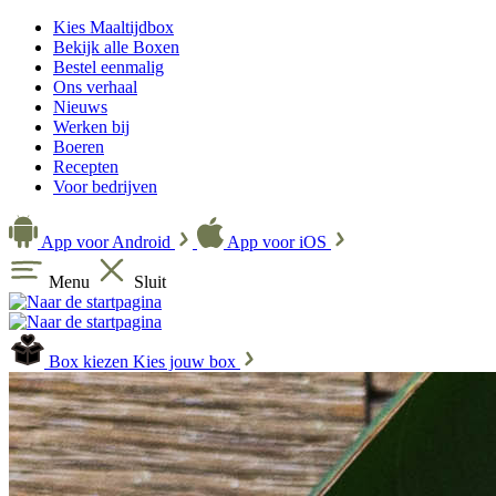
Kies Maaltijdbox
Bekijk alle Boxen
Bestel eenmalig
Ons verhaal
Nieuws
Werken bij
Boeren
Recepten
Voor bedrijven
App voor Android
App voor iOS
Menu
Sluit
Box kiezen
Kies jouw box