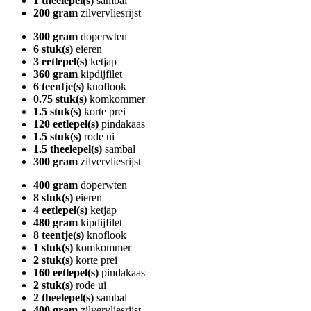
1 theelepel(s)
sambal
200 gram
zilvervliesrijst
300 gram
doperwten
6 stuk(s)
eieren
3 eetlepel(s)
ketjap
360 gram
kipdijfilet
6 teentje(s)
knoflook
0.75 stuk(s)
komkommer
1.5 stuk(s)
korte prei
120 eetlepel(s)
pindakaas
1.5 stuk(s)
rode ui
1.5 theelepel(s)
sambal
300 gram
zilvervliesrijst
400 gram
doperwten
8 stuk(s)
eieren
4 eetlepel(s)
ketjap
480 gram
kipdijfilet
8 teentje(s)
knoflook
1 stuk(s)
komkommer
2 stuk(s)
korte prei
160 eetlepel(s)
pindakaas
2 stuk(s)
rode ui
2 theelepel(s)
sambal
400 gram
zilvervliesrijst