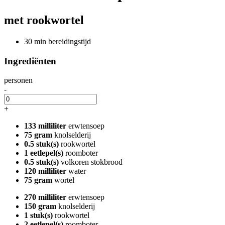
met rookwortel
30 min bereidingstijd
Ingrediënten
personen
-
+
133 milliliter
erwtensoep
75 gram
knolselderij
0.5 stuk(s)
rookwortel
1 eetlepel(s)
roomboter
0.5 stuk(s)
volkoren stokbrood
120 milliliter
water
75 gram
wortel
270 milliliter
erwtensoep
150 gram
knolselderij
1 stuk(s)
rookwortel
2 eetlepel(s)
roomboter