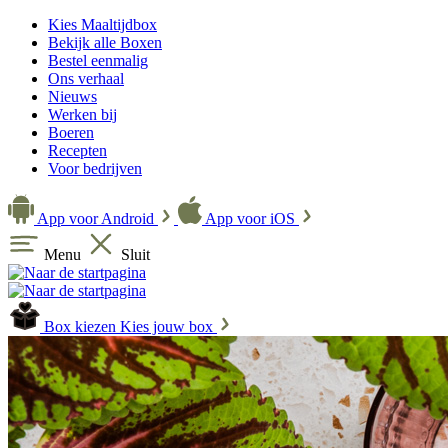
Kies Maaltijdbox
Bekijk alle Boxen
Bestel eenmalig
Ons verhaal
Nieuws
Werken bij
Boeren
Recepten
Voor bedrijven
App voor Android
App voor iOS
Menu
Sluit
Box kiezen
Kies jouw box