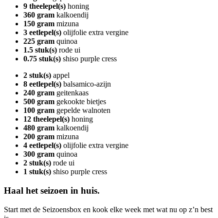
9 theelepel(s)
honing
360 gram
kalkoendij
150 gram
mizuna
3 eetlepel(s)
olijfolie extra vergine
225 gram
quinoa
1.5 stuk(s)
rode ui
0.75 stuk(s)
shiso purple cress
2 stuk(s)
appel
8 eetlepel(s)
balsamico-azijn
240 gram
geitenkaas
500 gram
gekookte bietjes
100 gram
gepelde walnoten
12 theelepel(s)
honing
480 gram
kalkoendij
200 gram
mizuna
4 eetlepel(s)
olijfolie extra vergine
300 gram
quinoa
2 stuk(s)
rode ui
1 stuk(s)
shiso purple cress
Haal het seizoen in huis.
Start met de Seizoensbox en kook elke week met wat nu op z’n best