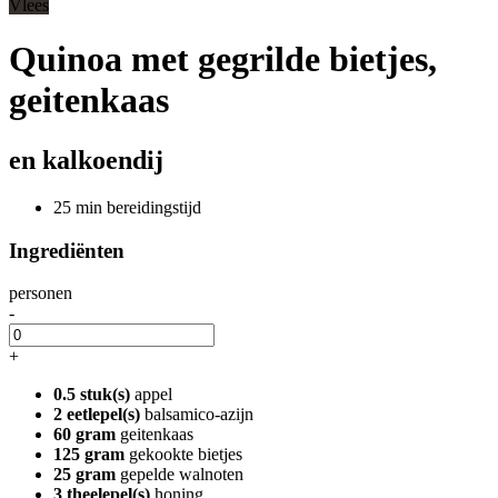
Vlees
Quinoa met gegrilde bietjes,
geitenkaas
en kalkoendij
25 min bereidingstijd
Ingrediënten
personen
-
+
0.5 stuk(s)
appel
2 eetlepel(s)
balsamico-azijn
60 gram
geitenkaas
125 gram
gekookte bietjes
25 gram
gepelde walnoten
3 theelepel(s)
honing