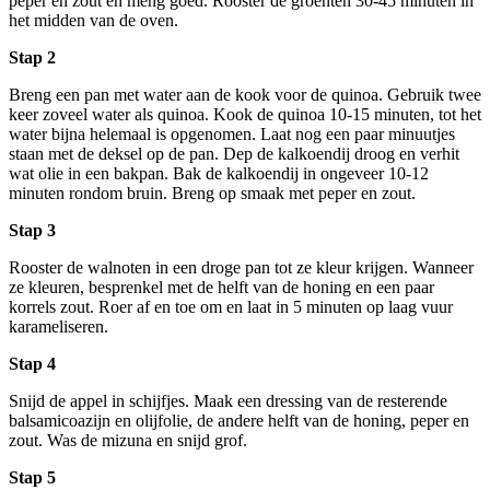
peper en zout en meng goed. Rooster de groenten 30-45 minuten in
het midden van de oven.
Stap 2
Breng een pan met water aan de kook voor de quinoa. Gebruik twee
keer zoveel water als quinoa. Kook de quinoa 10-15 minuten, tot het
water bijna helemaal is opgenomen. Laat nog een paar minuutjes
staan met de deksel op de pan. Dep de kalkoendij droog en verhit
wat olie in een bakpan. Bak de kalkoendij in ongeveer 10-12
minuten rondom bruin. Breng op smaak met peper en zout.
Stap 3
Rooster de walnoten in een droge pan tot ze kleur krijgen. Wanneer
ze kleuren, besprenkel met de helft van de honing en een paar
korrels zout. Roer af en toe om en laat in 5 minuten op laag vuur
karameliseren.
Stap 4
Snijd de appel in schijfjes. Maak een dressing van de resterende
balsamicoazijn en olijfolie, de andere helft van de honing, peper en
zout. Was de mizuna en snijd grof.
Stap 5