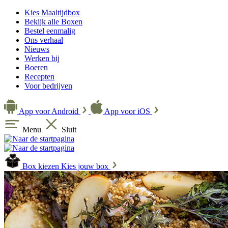
Kies Maaltijdbox
Bekijk alle Boxen
Bestel eenmalig
Ons verhaal
Nieuws
Werken bij
Boeren
Recepten
Voor bedrijven
App voor Android
App voor iOS
Menu
Sluit
Box kiezen
Kies jouw box