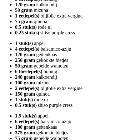
120 gram
kalkoendij
50 gram
mizuna
1 eetlepel(s)
olijfolie extra vergine
75 gram
quinoa
0.5 stuk(s)
rode ui
0.25 stuk(s)
shiso purple cress
1 stuk(s)
appel
4 eetlepel(s)
balsamico-azijn
120 gram
geitenkaas
250 gram
gekookte bietjes
50 gram
gepelde walnoten
6 theelepel(s)
honing
240 gram
kalkoendij
100 gram
mizuna
2 eetlepel(s)
olijfolie extra vergine
150 gram
quinoa
1 stuk(s)
rode ui
0.5 stuk(s)
shiso purple cress
1.5 stuk(s)
appel
6 eetlepel(s)
balsamico-azijn
180 gram
geitenkaas
375 gram
gekookte bietjes
75 gram
gepelde walnoten