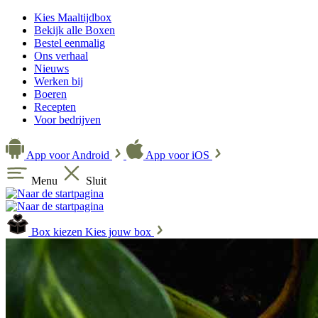
Kies Maaltijdbox
Bekijk alle Boxen
Bestel eenmalig
Ons verhaal
Nieuws
Werken bij
Boeren
Recepten
Voor bedrijven
App voor Android
App voor iOS
Menu
Sluit
Box kiezen
Kies jouw box