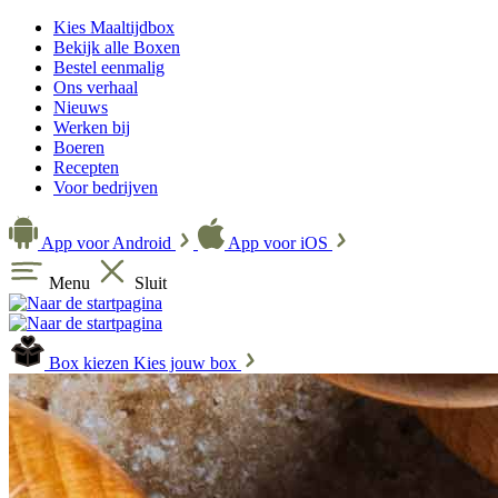
Kies Maaltijdbox
Bekijk alle Boxen
Bestel eenmalig
Ons verhaal
Nieuws
Werken bij
Boeren
Recepten
Voor bedrijven
App voor Android
App voor iOS
Menu
Sluit
Box kiezen
Kies jouw box