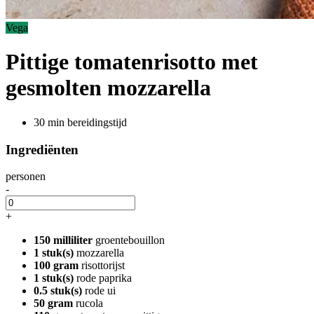
Vega
Pittige tomatenrisotto met
gesmolten mozzarella
30 min bereidingstijd
Ingrediënten
personen
-
+
150 milliliter
groentebouillon
1 stuk(s)
mozzarella
100 gram
risottorijst
1 stuk(s)
rode paprika
0.5 stuk(s)
rode ui
50 gram
rucola