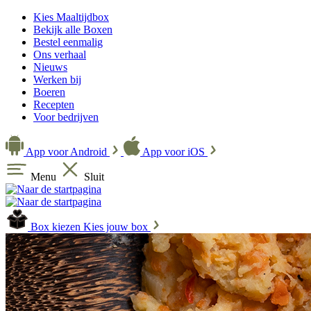
Kies Maaltijdbox
Bekijk alle Boxen
Bestel eenmalig
Ons verhaal
Nieuws
Werken bij
Boeren
Recepten
Voor bedrijven
App voor Android
App voor iOS
Menu
Sluit
Box kiezen
Kies jouw box