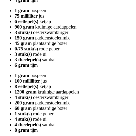
4 gram
tijm
1 gram
bospeen
75 milliliter
jus
6 eetlepel(s)
ketjap
900 gram
kruimige aardappelen
3 stuk(s)
oesterzwamburger
150 gram
paddenstoelenmix
45 gram
plantaardige boter
0.75 stuk(s)
rode peper
3 stuk(s)
rode ui
3 theelepel(s)
sambal
6 gram
tijm
1 gram
bospeen
100 milliliter
jus
8 eetlepel(s)
ketjap
1200 gram
kruimige aardappelen
4 stuk(s)
oesterzwamburger
200 gram
paddenstoelenmix
60 gram
plantaardige boter
1 stuk(s)
rode peper
4 stuk(s)
rode ui
4 theelepel(s)
sambal
8 gram
tijm