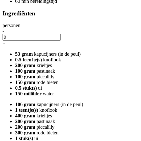
60 min bereidingstijd
Ingrediënten
personen
-
+
53 gram
kapucijners (in de peul)
0.5 teentje(s)
knoflook
200 gram
krieltjes
100 gram
pastinaak
100 gram
piccalilly
150 gram
rode bieten
0.5 stuk(s)
ui
150 milliliter
water
106 gram
kapucijners (in de peul)
1 teentje(s)
knoflook
400 gram
krieltjes
200 gram
pastinaak
200 gram
piccalilly
300 gram
rode bieten
1 stuk(s)
ui