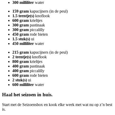
300 milliliter
water
159 gram
kapucijners (in de peul)
1.5 teentje(s)
knoflook
600 gram
krieltjes
300 gram
pastinaak
300 gram
piccalilly
450 gram
rode bieten
1.5 stuk(s)
ui
450 milliliter
water
215 gram
kapucijners (in de peul)
2 teentje(s)
knoflook
800 gram
krieltjes
400 gram
pastinaak
400 gram
piccalilly
600 gram
rode bieten
2 stuk(s)
ui
600 milliliter
water
Haal het seizoen in huis.
Start met de Seizoensbox en kook elke week met wat nu op z’n best
is.