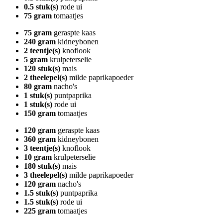
0.5 stuk(s)
rode ui
75 gram
tomaatjes
75 gram
geraspte kaas
240 gram
kidneybonen
2 teentje(s)
knoflook
5 gram
krulpeterselie
120 stuk(s)
mais
2 theelepel(s)
milde paprikapoeder
80 gram
nacho's
1 stuk(s)
puntpaprika
1 stuk(s)
rode ui
150 gram
tomaatjes
120 gram
geraspte kaas
360 gram
kidneybonen
3 teentje(s)
knoflook
10 gram
krulpeterselie
180 stuk(s)
mais
3 theelepel(s)
milde paprikapoeder
120 gram
nacho's
1.5 stuk(s)
puntpaprika
1.5 stuk(s)
rode ui
225 gram
tomaatjes