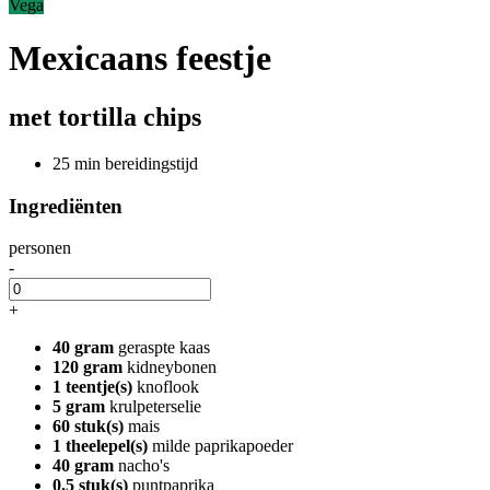
Vega
Mexicaans feestje
met tortilla chips
25 min bereidingstijd
Ingrediënten
personen
-
+
40 gram
geraspte kaas
120 gram
kidneybonen
1 teentje(s)
knoflook
5 gram
krulpeterselie
60 stuk(s)
mais
1 theelepel(s)
milde paprikapoeder
40 gram
nacho's
0.5 stuk(s)
puntpaprika