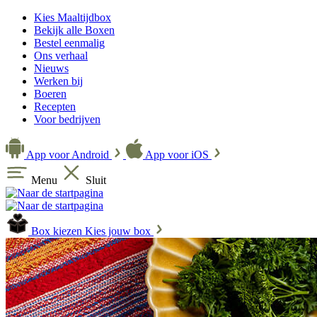
Kies Maaltijdbox
Bekijk alle Boxen
Bestel eenmalig
Ons verhaal
Nieuws
Werken bij
Boeren
Recepten
Voor bedrijven
App voor Android
App voor iOS
Menu
Sluit
Box kiezen
Kies jouw box