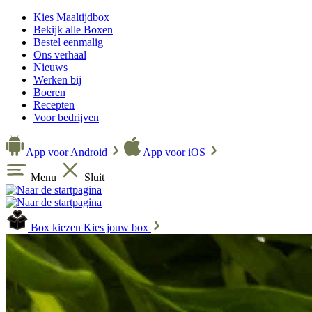
Kies Maaltijdbox
Bekijk alle Boxen
Bestel eenmalig
Ons verhaal
Nieuws
Werken bij
Boeren
Recepten
Voor bedrijven
App voor Android
App voor iOS
Menu
Sluit
Box kiezen
Kies jouw box