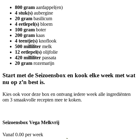
800 gram
aardappel(en)
4 stuk(s)
aubergine
20 gram
basilicum
4 eetlepel(s)
bloem
100 gram
boter
200 gram
kaas
4 teentje(s)
knoflook
500 milliliter
melk
12 eetlepel(s)
olijfolie
420 milliliter
passata
20 gram
rozemarijn
Start met de Seizoensbox en kook elke week met wat
nu op z’n best is.
Kies ook voor deze box en ontvang iedere week alle ingrediënten
om 3 smaakvolle recepten mee te koken.
Seizoensbox Vega Melkvrij
Vanaf 0.00 per week