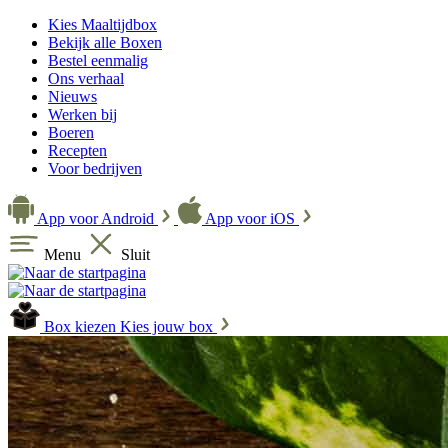
Kies Maaltijdbox
Bekijk alle Boxen
Bestel eenmalig
Ons verhaal
Nieuws
Werken bij
Boeren
Recepten
Voor bedrijven
App voor Android
App voor iOS
Menu
Sluit
Box kiezen
Kies jouw box