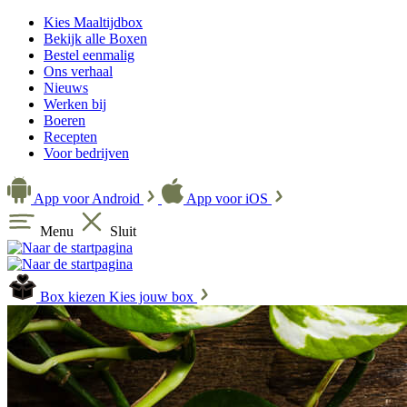
Kies Maaltijdbox
Bekijk alle Boxen
Bestel eenmalig
Ons verhaal
Nieuws
Werken bij
Boeren
Recepten
Voor bedrijven
App voor Android
App voor iOS
Menu
Sluit
Box kiezen
Kies jouw box