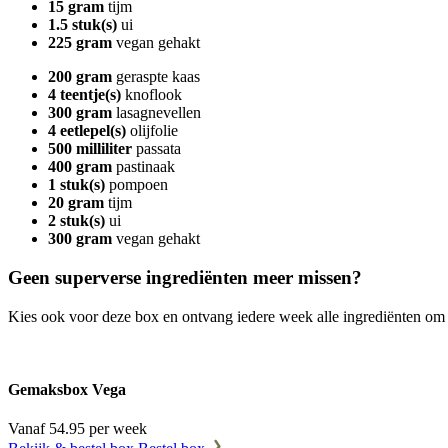
15 gram
tijm
1.5 stuk(s)
ui
225 gram
vegan gehakt
200 gram
geraspte kaas
4 teentje(s)
knoflook
300 gram
lasagnevellen
4 eetlepel(s)
olijfolie
500 milliliter
passata
400 gram
pastinaak
1 stuk(s)
pompoen
20 gram
tijm
2 stuk(s)
ui
300 gram
vegan gehakt
Geen superverse ingrediënten meer missen?
Kies ook voor deze box en ontvang iedere week alle ingrediënten om
Gemaksbox Vega
Vanaf 54.95 per week