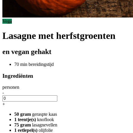
Vega
Lasagne met herfstgroenten
en vegan gehakt
70 min bereidingstijd
Ingrediënten
personen
-
+
50 gram
geraspte kaas
1 teentje(s)
knoflook
75 gram
lasagnevellen
1 eetlepel(s)
olijfolie