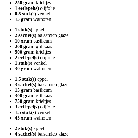
250 gram
krieltjes
1 eetlepel(s)
olijfolie
0.5 stuk(s)
venkel
15 gram
walnoten
1 stuk(s)
appel
2 sachet(s)
balsamico glaze
10 gram
basilicum
200 gram
grillkaas
500 gram
krieltjes
2 eetlepel(s)
olijfolie
1 stuk(s)
venkel
30 gram
walnoten
1.5 stuk(s)
appel
3 sachet(s)
balsamico glaze
15 gram
basilicum
300 gram
grillkaas
750 gram
krieltjes
3 eetlepel(s)
olijfolie
1.5 stuk(s)
venkel
45 gram
walnoten
2 stuk(s)
appel
4 sachet(s)
balsamico glaze