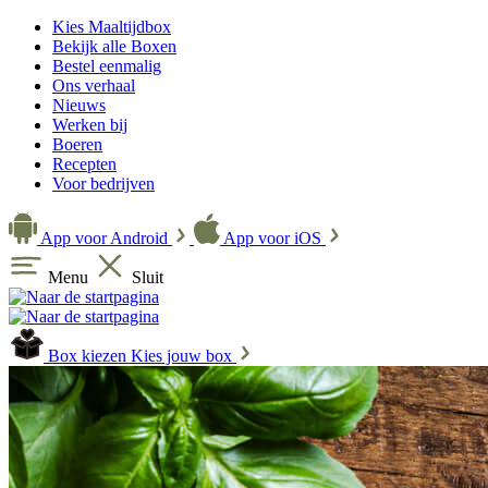
Kies Maaltijdbox
Bekijk alle Boxen
Bestel eenmalig
Ons verhaal
Nieuws
Werken bij
Boeren
Recepten
Voor bedrijven
App voor Android
App voor iOS
Menu
Sluit
Box kiezen
Kies jouw box