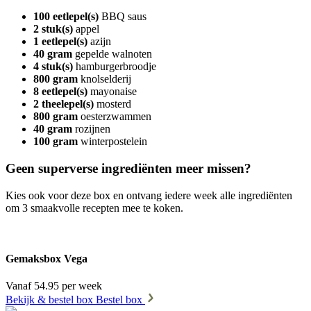
100 eetlepel(s)
BBQ saus
2 stuk(s)
appel
1 eetlepel(s)
azijn
40 gram
gepelde walnoten
4 stuk(s)
hamburgerbroodje
800 gram
knolselderij
8 eetlepel(s)
mayonaise
2 theelepel(s)
mosterd
800 gram
oesterzwammen
40 gram
rozijnen
100 gram
winterpostelein
Geen superverse ingrediënten meer missen?
Kies ook voor deze box en ontvang iedere week alle ingrediënten
om 3 smaakvolle recepten mee te koken.
Gemaksbox Vega
Vanaf 54.95 per week
Bekijk & bestel box
Bestel box