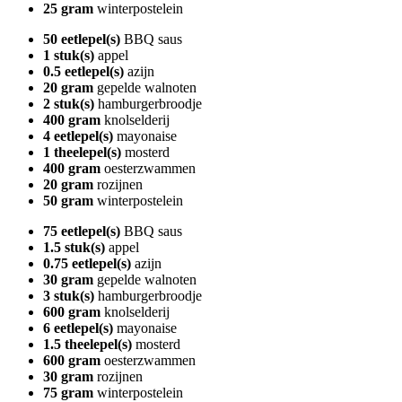
25 gram
winterpostelein
50 eetlepel(s)
BBQ saus
1 stuk(s)
appel
0.5 eetlepel(s)
azijn
20 gram
gepelde walnoten
2 stuk(s)
hamburgerbroodje
400 gram
knolselderij
4 eetlepel(s)
mayonaise
1 theelepel(s)
mosterd
400 gram
oesterzwammen
20 gram
rozijnen
50 gram
winterpostelein
75 eetlepel(s)
BBQ saus
1.5 stuk(s)
appel
0.75 eetlepel(s)
azijn
30 gram
gepelde walnoten
3 stuk(s)
hamburgerbroodje
600 gram
knolselderij
6 eetlepel(s)
mayonaise
1.5 theelepel(s)
mosterd
600 gram
oesterzwammen
30 gram
rozijnen
75 gram
winterpostelein