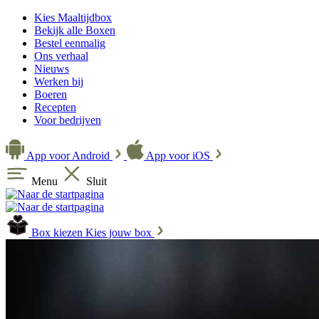
Kies Maaltijdbox
Bekijk alle Boxen
Bestel eenmalig
Ons verhaal
Nieuws
Werken bij
Boeren
Recepten
Voor bedrijven
App voor Android
App voor iOS
Menu
Sluit
Box kiezen
Kies jouw box