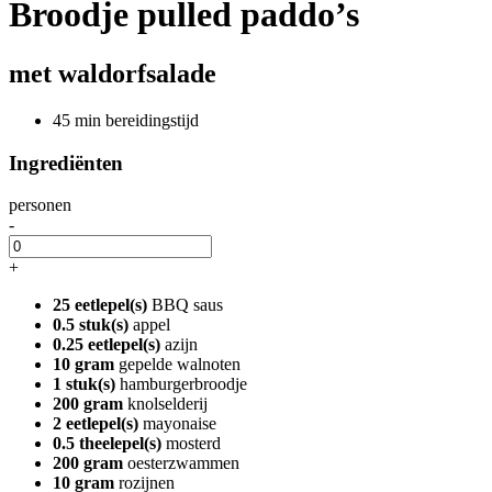
Broodje pulled paddo’s
met waldorfsalade
45 min bereidingstijd
Ingrediënten
personen
-
+
25 eetlepel(s)
BBQ saus
0.5 stuk(s)
appel
0.25 eetlepel(s)
azijn
10 gram
gepelde walnoten
1 stuk(s)
hamburgerbroodje
200 gram
knolselderij
2 eetlepel(s)
mayonaise
0.5 theelepel(s)
mosterd
200 gram
oesterzwammen
10 gram
rozijnen