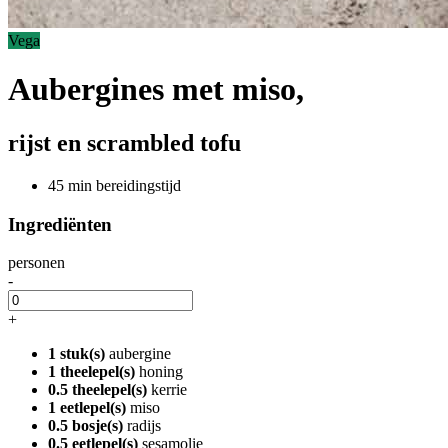
Vega
Aubergines met miso,
rijst en scrambled tofu
45 min bereidingstijd
Ingrediënten
personen
-
+
1 stuk(s)
aubergine
1 theelepel(s)
honing
0.5 theelepel(s)
kerrie
1 eetlepel(s)
miso
0.5 bosje(s)
radijs
0.5 eetlepel(s)
sesamolie