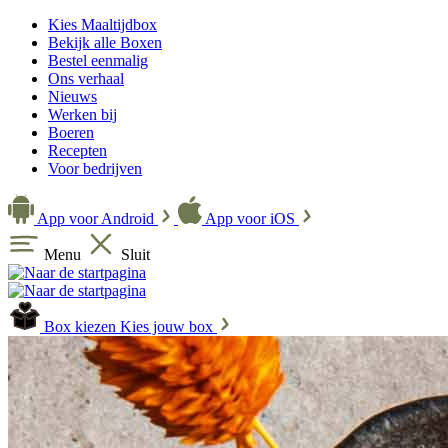
Kies Maaltijdbox
Bekijk alle Boxen
Bestel eenmalig
Ons verhaal
Nieuws
Werken bij
Boeren
Recepten
Voor bedrijven
App voor Android
App voor iOS
Menu
Sluit
Box kiezen
Kies jouw box