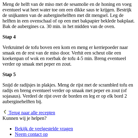
Meng de helft van de miso met de sesamolie en de honing en voeg
eventueel wat heet water toe om een dikke saus te krijgen. Bestrijk
de snijkanten van de auberginehelften met dit mengsel. Leg de
helften in een ovenschaal of op een met bakpapier beklede bakplaat.
Bak de aubergines ca. 30 min. in het midden van de oven.
Stap 4
Verkruimel de tofu boven een kom en meng er kerriepoeder naar
smaak en de rest van de miso door. Verhit een scheut olie een
koekenpan of wok en roerbak de tofu 4-5 min. Breng eventueel
verder op smaak met peper en zout.
Stap 5
Snijd de radijsjes in plakjes. Meng de rijst met de scrambled tofu en
radijs en breng eventueel verder op smaak met peper en zout (of
sojasaus). Verdeel de rijst over de borden en leg er op elk bord 2
auberginehelften bij.
Terug naar alle recepten
Kunnen wij je helpen?
Bekijk de veelgestelde vragen
Neem contact op