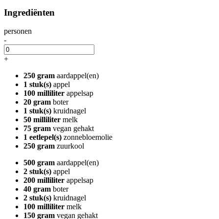
Ingrediënten
personen
-
+
250 gram
aardappel(en)
1 stuk(s)
appel
100 milliliter
appelsap
20 gram
boter
1 stuk(s)
kruidnagel
50 milliliter
melk
75 gram
vegan gehakt
1 eetlepel(s)
zonnebloemolie
250 gram
zuurkool
500 gram
aardappel(en)
2 stuk(s)
appel
200 milliliter
appelsap
40 gram
boter
2 stuk(s)
kruidnagel
100 milliliter
melk
150 gram
vegan gehakt