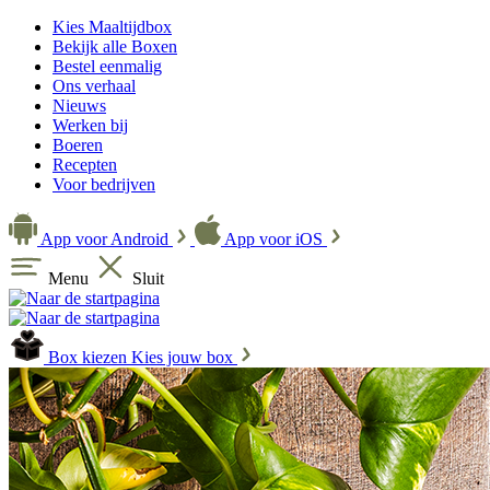
Kies Maaltijdbox
Bekijk alle Boxen
Bestel eenmalig
Ons verhaal
Nieuws
Werken bij
Boeren
Recepten
Voor bedrijven
App voor Android
App voor iOS
Menu
Sluit
Box kiezen
Kies jouw box