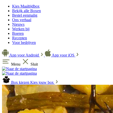
Kies Maaltijdbox
Bekijk alle Boxen
Bestel eenmalig
Ons verhaal
Nieuws
Werken bij
Boeren
Recepten
Voor bedrijven
App voor Android
App voor iOS
Menu
Sluit
Box kiezen
Kies jouw box