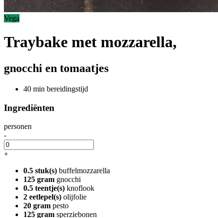
Vega
Traybake met mozzarella,
gnocchi en tomaatjes
40 min bereidingstijd
Ingrediënten
personen
-
+
0.5 stuk(s)
buffelmozzarella
125 gram
gnocchi
0.5 teentje(s)
knoflook
2 eetlepel(s)
olijfolie
20 gram
pesto
125 gram
sperziebonen