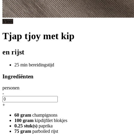
Vlees
Tjap tjoy met kip
en rijst
25 min bereidingstijd
Ingrediënten
personen
-
+
60 gram
champignons
100 gram
kipdijfilet blokjes
0.25 stuk(s)
paprika
75 gram
parboiled rijst