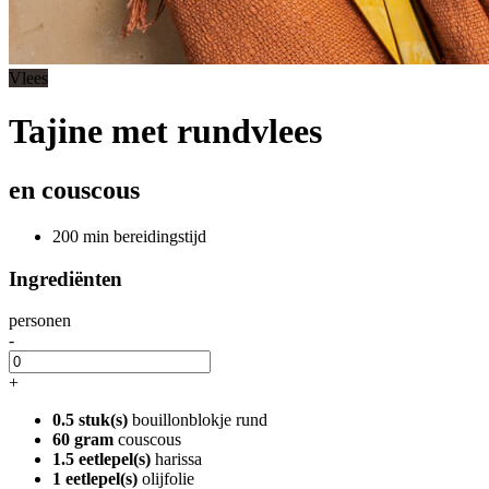
Vlees
Tajine met rundvlees
en couscous
200 min bereidingstijd
Ingrediënten
personen
-
+
0.5 stuk(s)
bouillonblokje rund
60 gram
couscous
1.5 eetlepel(s)
harissa
1 eetlepel(s)
olijfolie