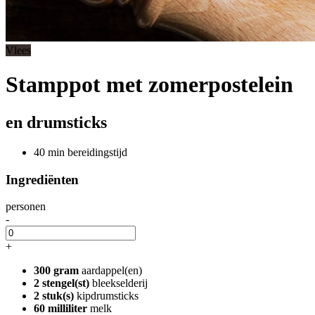
Vlees
Stamppot met zomerpostelein
en drumsticks
40 min bereidingstijd
Ingrediënten
personen
-
+
300 gram
aardappel(en)
2 stengel(st)
bleekselderij
2 stuk(s)
kipdrumsticks
60 milliliter
melk