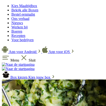
Kies Maaltijdbox
Bekijk alle Boxen
Bestel eenmalig
Ons verhaal
Nieuws
Werken bij
Boeren
Recepten
Voor bedrijven
App voor Android
App voor iOS
Menu
Sluit
Box kiezen
Kies jouw box