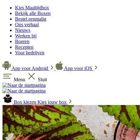
Kies Maaltijdbox
Bekijk alle Boxen
Bestel eenmalig
Ons verhaal
Nieuws
Werken bij
Boeren
Recepten
Voor bedrijven
App voor Android
App voor iOS
Menu
Sluit
Box kiezen
Kies jouw box