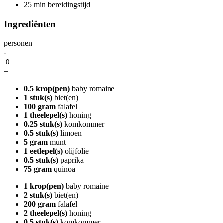
25 min bereidingstijd
Ingrediënten
personen
-
+
0.5 krop(pen)
baby romaine
1 stuk(s)
biet(en)
100 gram
falafel
1 theelepel(s)
honing
0.25 stuk(s)
komkommer
0.5 stuk(s)
limoen
5 gram
munt
1 eetlepel(s)
olijfolie
0.5 stuk(s)
paprika
75 gram
quinoa
1 krop(pen)
baby romaine
2 stuk(s)
biet(en)
200 gram
falafel
2 theelepel(s)
honing
0.5 stuk(s)
komkommer