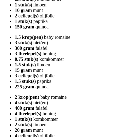
1 stuk(s)
limoen
10 gram
munt
2 eetlepel(s)
olijfolie
1 stuk(s)
paprika
150 gram
quinoa
1.5 krop(pen)
baby romaine
3 stuk(s)
biet(en)
300 gram
falafel
3 theelepel(s)
honing
0.75 stuk(s)
komkommer
1.5 stuk(s)
limoen
15 gram
munt
3 eetlepel(s)
olijfolie
1.5 stuk(s)
paprika
225 gram
quinoa
2 krop(pen)
baby romaine
4 stuk(s)
biet(en)
400 gram
falafel
4 theelepel(s)
honing
1 stuk(s)
komkommer
2 stuk(s)
limoen
20 gram
munt
4 eetlepel(s)
olijfolie