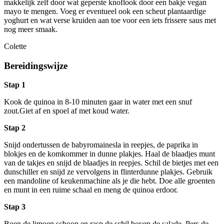
makkelijk zelf door wat geperste knoflook door een bakje vegan
mayo te mengen. Voeg er eventueel ook een scheut plantaardige
yoghurt en wat verse kruiden aan toe voor een iets frissere saus met
nog meer smaak.
Colette
Bereidingswijze
Stap 1
Kook de quinoa in 8-10 minuten gaar in water met een snuf
zout.Giet af en spoel af met koud water.
Stap 2
Snijd ondertussen de babyromainesla in reepjes, de paprika in
blokjes en de komkommer in dunne plakjes. Haal de blaadjes munt
van de takjes en snijd de blaadjes in reepjes. Schil de bietjes met een
dunschiller en snijd ze vervolgens in flinterdunne plakjes. Gebruik
een mandoline of keukenmachine als je die hebt. Doe alle groenten
en munt in een ruime schaal en meng de quinoa erdoor.
Stap 3
Boen de limoen schoon en rasp de schil boven de salade. Pers de