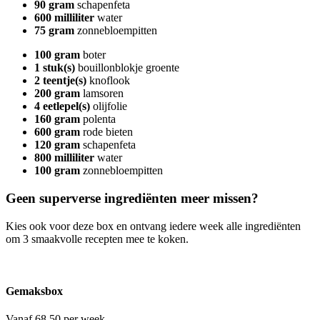
90 gram
schapenfeta
600 milliliter
water
75 gram
zonnebloempitten
100 gram
boter
1 stuk(s)
bouillonblokje groente
2 teentje(s)
knoflook
200 gram
lamsoren
4 eetlepel(s)
olijfolie
160 gram
polenta
600 gram
rode bieten
120 gram
schapenfeta
800 milliliter
water
100 gram
zonnebloempitten
Geen superverse ingrediënten meer missen?
Kies ook voor deze box en ontvang iedere week alle ingrediënten
om 3 smaakvolle recepten mee te koken.
Gemaksbox
Vanaf 68.50 per week