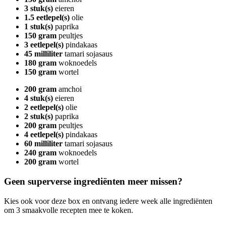
3 stuk(s)
eieren
1.5 eetlepel(s)
olie
1 stuk(s)
paprika
150 gram
peultjes
3 eetlepel(s)
pindakaas
45 milliliter
tamari sojasaus
180 gram
woknoedels
150 gram
wortel
200 gram
amchoi
4 stuk(s)
eieren
2 eetlepel(s)
olie
2 stuk(s)
paprika
200 gram
peultjes
4 eetlepel(s)
pindakaas
60 milliliter
tamari sojasaus
240 gram
woknoedels
200 gram
wortel
Geen superverse ingrediënten meer missen?
Kies ook voor deze box en ontvang iedere week alle ingrediënten
om 3 smaakvolle recepten mee te koken.