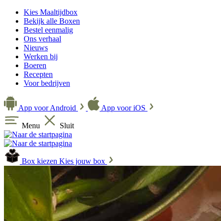
Kies Maaltijdbox
Bekijk alle Boxen
Bestel eenmalig
Ons verhaal
Nieuws
Werken bij
Boeren
Recepten
Voor bedrijven
App voor Android
App voor iOS
Menu
Sluit
Box kiezen
Kies jouw box