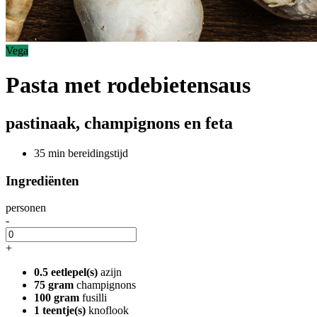
Vega
Pasta met rodebietensaus
pastinaak, champignons en feta
35 min bereidingstijd
Ingrediënten
personen
-
+
0.5 eetlepel(s)
azijn
75 gram
champignons
100 gram
fusilli
1 teentje(s)
knoflook