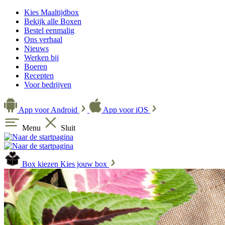
Kies Maaltijdbox
Bekijk alle Boxen
Bestel eenmalig
Ons verhaal
Nieuws
Werken bij
Boeren
Recepten
Voor bedrijven
App voor Android
App voor iOS
Menu
Sluit
Box kiezen
Kies jouw box