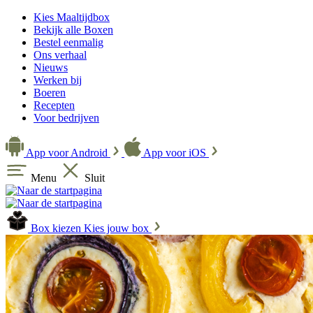
Kies Maaltijdbox
Bekijk alle Boxen
Bestel eenmalig
Ons verhaal
Nieuws
Werken bij
Boeren
Recepten
Voor bedrijven
App voor Android
App voor iOS
Menu
Sluit
Box kiezen
Kies jouw box