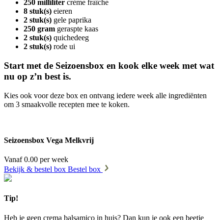
250 milliliter
crème fraîche
8 stuk(s)
eieren
2 stuk(s)
gele paprika
250 gram
geraspte kaas
2 stuk(s)
quichedeeg
2 stuk(s)
rode ui
Start met de Seizoensbox en kook elke week met wat
nu op z’n best is.
Kies ook voor deze box en ontvang iedere week alle ingrediënten
om 3 smaakvolle recepten mee te koken.
Seizoensbox Vega Melkvrij
Vanaf 0.00 per week
Bekijk & bestel box
Bestel box
Tip!
Heb je geen crema balsamico in huis? Dan kun je ook een beetje