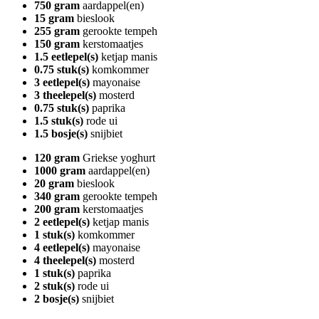
750 gram
aardappel(en)
15 gram
bieslook
255 gram
gerookte tempeh
150 gram
kerstomaatjes
1.5 eetlepel(s)
ketjap manis
0.75 stuk(s)
komkommer
3 eetlepel(s)
mayonaise
3 theelepel(s)
mosterd
0.75 stuk(s)
paprika
1.5 stuk(s)
rode ui
1.5 bosje(s)
snijbiet
120 gram
Griekse yoghurt
1000 gram
aardappel(en)
20 gram
bieslook
340 gram
gerookte tempeh
200 gram
kerstomaatjes
2 eetlepel(s)
ketjap manis
1 stuk(s)
komkommer
4 eetlepel(s)
mayonaise
4 theelepel(s)
mosterd
1 stuk(s)
paprika
2 stuk(s)
rode ui
2 bosje(s)
snijbiet