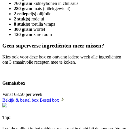
760 gram
kidneybonen in chilisaus
280 gram
mais (uitlekgewicht)
2 eetlepel(s)
olijfolie
2 stuk(s)
rode ui
8 stuk(s)
tortilla wraps
300 gram
wortel
120 gram
zure room
Geen superverse ingrediënten meer missen?
Kies ook voor deze box en ontvang iedere week alle ingrediënten
om 3 smaakvolle recepten mee te koken.
Gemaksbox
Vanaf 68.50 per week
Bekijk & bestel box
Bestel box
Tip!
Leg de vulling in het midden, maar niet te dicht bij de randen. Vouw