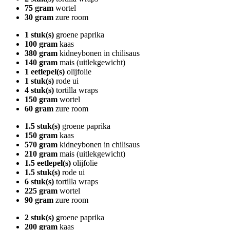
75 gram
wortel
30 gram
zure room
1 stuk(s)
groene paprika
100 gram
kaas
380 gram
kidneybonen in chilisaus
140 gram
mais (uitlekgewicht)
1 eetlepel(s)
olijfolie
1 stuk(s)
rode ui
4 stuk(s)
tortilla wraps
150 gram
wortel
60 gram
zure room
1.5 stuk(s)
groene paprika
150 gram
kaas
570 gram
kidneybonen in chilisaus
210 gram
mais (uitlekgewicht)
1.5 eetlepel(s)
olijfolie
1.5 stuk(s)
rode ui
6 stuk(s)
tortilla wraps
225 gram
wortel
90 gram
zure room
2 stuk(s)
groene paprika
200 gram
kaas