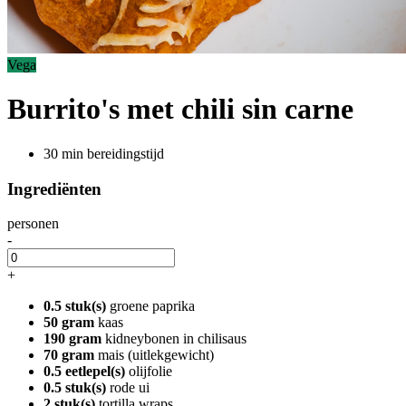
Vega
Burrito's met chili sin carne
30 min bereidingstijd
Ingrediënten
personen
-
+
0.5 stuk(s)
groene paprika
50 gram
kaas
190 gram
kidneybonen in chilisaus
70 gram
mais (uitlekgewicht)
0.5 eetlepel(s)
olijfolie
0.5 stuk(s)
rode ui
2 stuk(s)
tortilla wraps