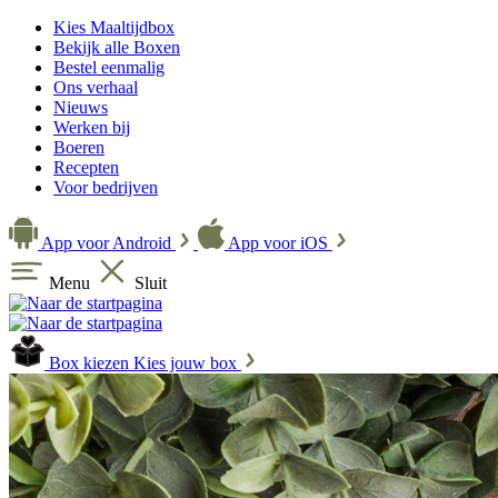
Kies Maaltijdbox
Bekijk alle Boxen
Bestel eenmalig
Ons verhaal
Nieuws
Werken bij
Boeren
Recepten
Voor bedrijven
App voor Android
App voor iOS
Menu
Sluit
Box kiezen
Kies jouw box