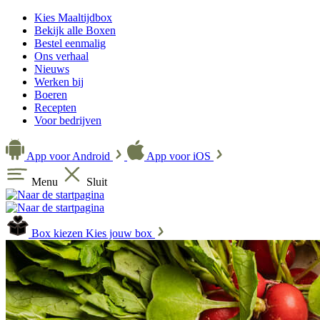
Kies Maaltijdbox
Bekijk alle Boxen
Bestel eenmalig
Ons verhaal
Nieuws
Werken bij
Boeren
Recepten
Voor bedrijven
App voor Android
App voor iOS
Menu
Sluit
Box kiezen
Kies jouw box