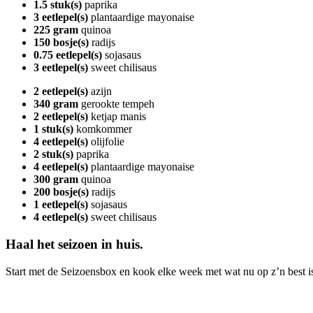
1.5 stuk(s)
paprika
3 eetlepel(s)
plantaardige mayonaise
225 gram
quinoa
150 bosje(s)
radijs
0.75 eetlepel(s)
sojasaus
3 eetlepel(s)
sweet chilisaus
2 eetlepel(s)
azijn
340 gram
gerookte tempeh
2 eetlepel(s)
ketjap manis
1 stuk(s)
komkommer
4 eetlepel(s)
olijfolie
2 stuk(s)
paprika
4 eetlepel(s)
plantaardige mayonaise
300 gram
quinoa
200 bosje(s)
radijs
1 eetlepel(s)
sojasaus
4 eetlepel(s)
sweet chilisaus
Haal het seizoen in huis.
Start met de Seizoensbox en kook elke week met wat nu op z’n best i