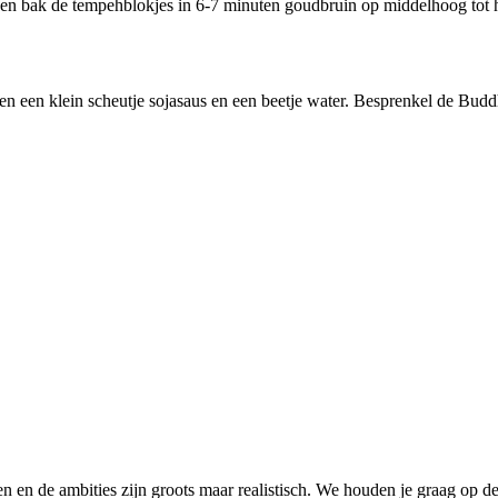
n en bak de tempehblokjes in 6-7 minuten goudbruin op middelhoog tot h
 en een klein scheutje sojasaus en een beetje water. Besprenkel de Bu
 en de ambities zijn groots maar realistisch. We houden je graag op de