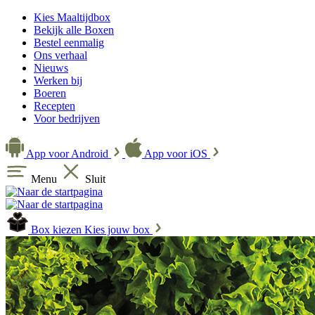
Kies Maaltijdbox
Bekijk alle Boxen
Bestel eenmalig
Ons verhaal
Nieuws
Werken bij
Boeren
Recepten
Voor bedrijven
App voor Android
App voor iOS
Menu
Sluit
Box kiezen
Kies jouw box