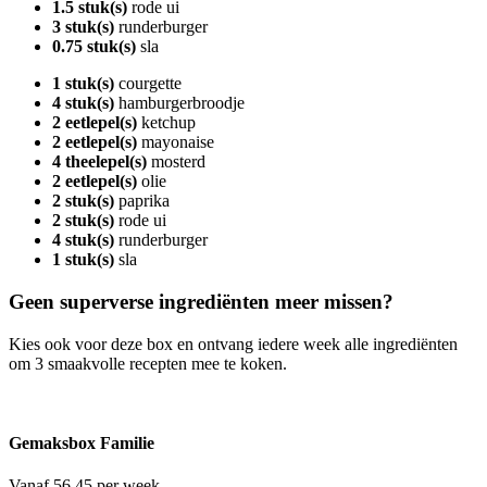
1.5 stuk(s)
rode ui
3 stuk(s)
runderburger
0.75 stuk(s)
sla
1 stuk(s)
courgette
4 stuk(s)
hamburgerbroodje
2 eetlepel(s)
ketchup
2 eetlepel(s)
mayonaise
4 theelepel(s)
mosterd
2 eetlepel(s)
olie
2 stuk(s)
paprika
2 stuk(s)
rode ui
4 stuk(s)
runderburger
1 stuk(s)
sla
Geen superverse ingrediënten meer missen?
Kies ook voor deze box en ontvang iedere week alle ingrediënten
om 3 smaakvolle recepten mee te koken.
Gemaksbox Familie
Vanaf 56.45 per week