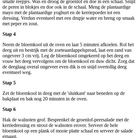
smalle reepjes. Was en droog de groenlof en doe in een schaal. Snijd
de peren in blokjes en doe ook in de schaal. Meng de plantaardige
mayo met de plantaardige yoghurt en de kerriepoeder tot een
dressing. Verdun eventueel met een drupje water en breng op smaak
met peper en zout.
Stap 4
Neem de bloemkool uit de oven en laat 5 minuten afkoelen. Rol het
deeg uit en bestrijk met de zoeteaardappelspread, laat een rand van
ongeveer 3 cm vrij. Leg de bloemkool omgekeerd op het deeg en
vouw het deeg vervolgens om de bloemkool en duw dicht. Zorg dat
de deeglaag overal ongeveer even dik is en snijd overtollig deeg
eventueel weg.
Stap 5
Zet de bloemkool in deeg met de 'sluitkant' naar beneden op de
bakplaat en bak nog 20 minuten in de oven.
Stap 6
Hak de walnoten grof. Besprenkel de groenlof-peersalade met de
kerriedressing en strooi de walnoten erover. Serveer de hele
bloemkool op een plank of mooie platte schaal en serveer de salade
ernaast.